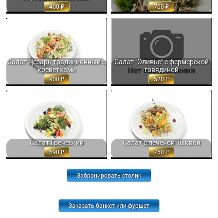
400
700
САЛАТ ЦЕЗАРЬ ТРАДИЦИОННЫЙ.
САЛАТ "ОЛИВЬЕ" С ФЕРМЕРСКОЙ
САЛАТНЫЕ ЛИСТЬЯ РОМЭЙН С...
ГОВЯДИНОЙ 210 ГР. 520
160/60 ГР. 900
Салат Цезарь традиционный с
Салат "Оливье" с фермерской
креветками
говядиной
900
520
САЛАТ ГРЕЧЕСКИЙ С САЛАТНЫМИ
САЛАТ С ПЕЧЁНОЙ ТЫКВОЙ И
ЛИСТЬЯМИ, СВЕЖИМИ
ЖАРЕНОЙ КУРИНОЙ ПЕЧЕНЬЮ,...
ОВОЩАМИ,... 250 ГР. 690
250 ГР. 750
Салат Греческий
Салат с печёной Тыквой
690
750
Забронировать столик
Заказать банкет или фуршет