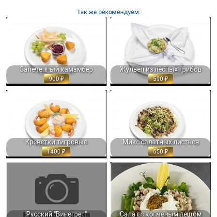
Так же рекомендуем:
ЗАПЕЧЕННЫЙ КАМАМБЕР,
ЖУЛЬЕН ИЗ ЛЕСНЫХ ГРИБОВ С
СЕРВИРУЕТСЯ СВЕЖИМ
БЕЛЫМ ВИНОМ, СЛИВКАМИ И
ВИНОГРАДОМ,... 300 ГР. 900
СЫРОМ 150 ГР. 590
Запеченный камамбер
Жульен из лесных грибов
900
590
КРЕВЕТКИ ТИГРОВЫЕ В
МИКС САЛАТНЫХ ЛИСТЬЕВ С
ХРУСТЯЩЕМ ПАНЦИРЕ С
ЖАРЕНЫМИ ВЕШЕНКАМИ,
СОУСОМ... 250/70 ГР. 1400
ЗАПРАВЛЕННЫЕ... 200 ГР. 650
Креветки тигровые
Микс салатных листьев
1400
650
РУССКИЙ "ВИНЕГРЕТ" ИЗ
300ГР ГР. 700
ОТВАРНЫХ ОВОЩЕЙ,
ЗАПРАВЛЕННЫЙ МАСЛОМ 220 ГР.
400
Русский "Винегрет"
Салат с копченым лещом