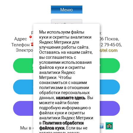
Меню
Мы используем файлы
Ресторан Аристократъ
Контакты:
куки и скрипты аналитики
Адрес
:
ул. Верхне-Береговая, д.4
180006
Псков
,
Яндекс Метрики для
Телефон
:
+7 (911) 380-20-20
, Факс:
+7 8112 79-45-05
,
улучшения работы сайта.
Электронная почта ✉:
resto@oldestatehotel.com
Оставаясь на нашем сайте,
вы соглашаетесь с
условиями использования
файлов куки и скрипты
аналитики Яндекс
Метрики. Чтобы
ознакомиться с нашими
политиками в отношении
обработки персональных
данных,
нажмите здесь
. Вы
можете найти более
подробную информацию о
файлах куки и скрипты
аналитики Яндекс Метрики
в
Политике обработки
Мы в социальных сетях
файлов куки.
Если вы не