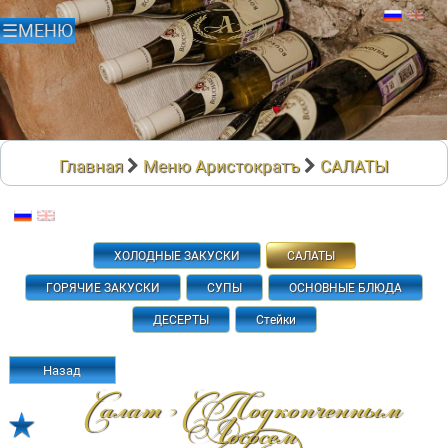
Главная
Меню Аристократъ
САЛАТЫ
ХОЛОДНЫЕ ЗАКУСКИ
САЛАТЫ
ГОРЯЧИЕ ЗАКУСКИ
СУПЫ
ОСНОВНЫЕ БЛЮДА
ДЕСЕРТЫ
Стейки
Назад
Салат С Подкопченным
Лососем