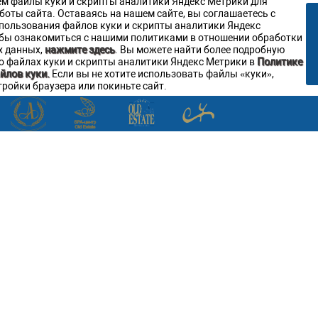
м файлы куки и скрипты аналитики Яндекс Метрики для
боты сайта. Оставаясь на нашем сайте, вы соглашаетесь с
пользования файлов куки и скрипты аналитики Яндекс
бы ознакомиться с нашими политиками в отношении обработки
х данных,
нажмите здесь
. Вы можете найти более подробную
 файлах куки и скрипты аналитики Яндекс Метрики в
Политике
Звоните
:
+7 (911) 380-20-20
йлов куки.
Если вы не хотите использовать файлы «куки»,
тройки браузера или покиньте сайт.
:
+7 (911) 893 08 27
:
+7 (8112) 79 45 05
Написать нам
Меню
Ресторан Аристократъ
Контакты:
Адрес
:
ул. Верхне-Береговая, д.4
180006
Псков
,
) 380-20-20
, Факс:
+7 8112 79-45-05
, Электронная почта ✉:
resto