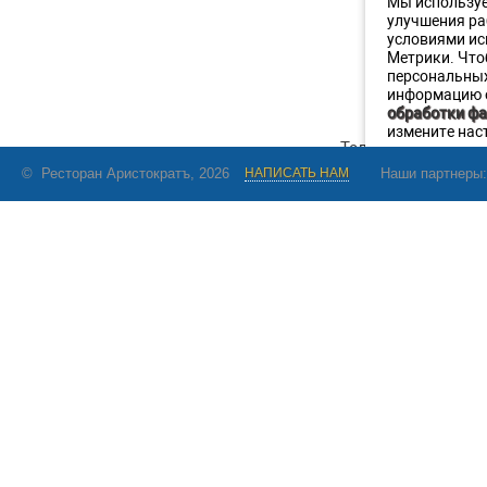
Мы используе
улучшения ра
условиями ис
Метрики. Что
персональны
информацию о
обработки фа
измените нас
© Ресторан Аристократъ, 2026
НАПИСАТЬ НАМ
Наши партнеры:
Телефон
:
+7 (911