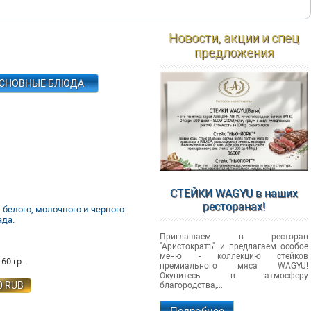
Новости, акции и спец
предложения
СНОВНЫЕ БЛЮДА
СТЕЙКИ WAGYU в наших
ресторанах!
 белого, молочного и черного
да.
Приглашаем в ресторан
"Аристократъ" и предлагаем особое
меню - коллекцию стейков
60 гр.
премиального мяса WAGYU!
Окунитесь в атмосферу
0
RUB
благородства,...
Подробнее