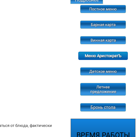
Постное меню
Барная карта
Винная карта
Меню АристократЪ
Детское меню
Летнее
предложение
Бронь стола
ться от блюда, фактически
ВРЕМЯ
РАБОТЫ