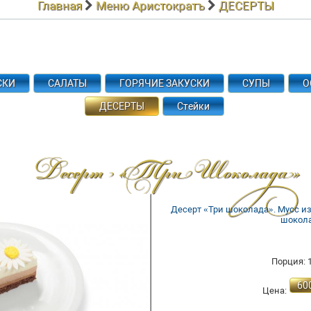
Главная
Меню Аристократъ
ДЕСЕРТЫ
СКИ
САЛАТЫ
ГОРЯЧИЕ ЗАКУСКИ
СУПЫ
О
ДЕСЕРТЫ
Стейки
Десерт «три Шоколада»
Десерт «Три шоколада». Мусс из
шокола
Порция: 1
60
Цена: