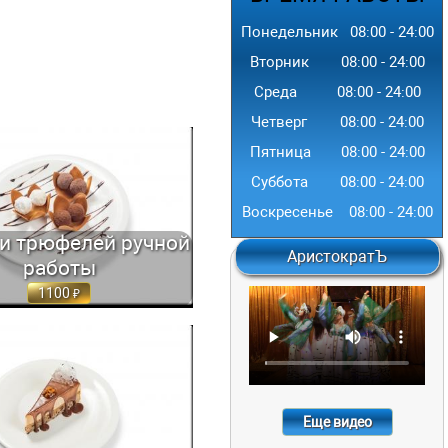
Понедельник
08:00
-
24
:00
Вторник
08:00
-
24
:00
Среда
08:00
-
24
:00
Четверг
08:00
-
24
:00
Пятница
08:00
-
24
:00
ТРЮФЕЛЕЙ РУЧНОЙ РАБОТЫ ИЗ
А ЧЕРНОГО С... 90 ГР. 1100
Суббота
08:00
-
24
:00
Воскресенье
08:00
-
24
:00
и трюфелей ручной
АристократЪ
работы
1100
Й ТОРТ С ОРЕХОВЫМ ПРАЛИНЕ
АРАМЕЛЬЮ 130 ГР. 550
Еще видео