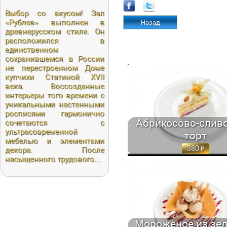
Выбор со вкусом! Зал
«Рублeв» выполнен в
Назад
древнерусском стиле. Он
расположился в
единственном
сохранившемся в России
не перестроенном Доме
купчихи Статиной XVII
АБРИКОСОВО-СЛИВОЧНЫЙ ТОРТ
И ВАРЕНОЙ СГУЩЕНКОЙ 170 
века. Воссозданные
интерьеры того времени с
уникальными настенными
росписями гармонично
Абрикосово-слив
сочетаются с
ультрасовременной
торт
мебелью и элементами
380
декора. После
насыщенного трудового...
МОРОЖЕНОЕ ИЗ ЗЕЛЕНОГО ЧАЯ
КРЕМОМ, СЕРВИРУЕТСЯ В... 100/1
Мороженое из зе