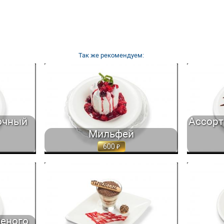
Так же рекомендуем:
 С МАЛИНОЙ
МИЛЬФЕЙ ИЗ БЕЛОСНЕЖНОГО БЕЗЕ,
АССОРТИ 
ГР. 380
МАЛИНОВОГО МОРОЖЕНОГО И... 300 ГР. 600
ШОКОЛАД
очный
Ассорт
Мильфей
600
 С СЫРНЫМ
ТИРАМИСУ С КРЕМОМ ИЗ СЫРА И
ШОКОЛАДНЫ
00 ГР. 825
КОФЕЙНЫМ ЛИКЁРОМ,... 200 ГР. 500
И К
леного