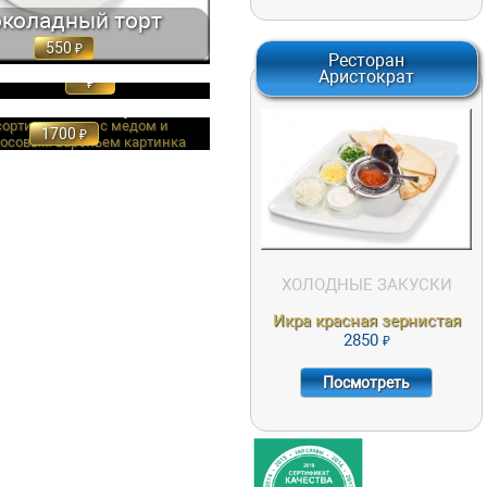
коладный торт
550
Ресторан
Аристократ
ОЕ "НАПОЛЕОН" С КУРАГОЙ,
ГРЕЦКИМИ ОРЕХАМИ,... 180 ГР.
ГАРНИРЫ К ИКРЕ НА ВАШ
600
ВЫБОР: ПШЕНИЧНЫЕ БЛИНЫ,
ТОСТЫ, ТЕРТОЕ ЯЙЦО, ЗЕЛЕНЫЙ
ЛУК, СМЕТАНА
2850
жное "Наполеон"
600
ПОСМОТРЕТЬ
ХОЛОДНЫЕ ЗАКУСКИ
ОЖЕНОЕ СОБСТВЕННОГО
Икра красная зернистая
НИЯ: СЛИВОЧНОЕ,... 50 ГР. 180
2850
Посмотреть
еное собственного
риготовления
180