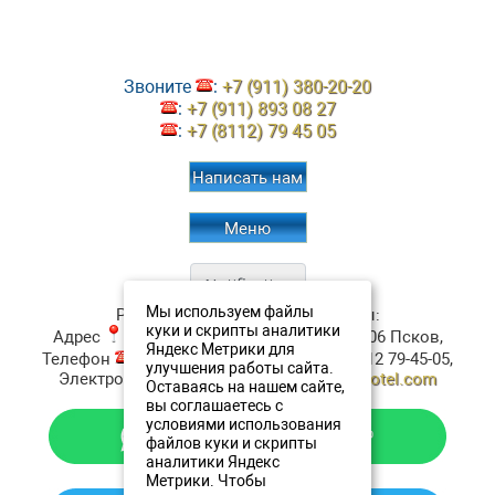
Звоните
:
+7 (911) 380-20-20
:
+7 (911) 893 08 27
:
+7 (8112) 79 45 05
Написать нам
Меню
Мы используем файлы
Ресторан Аристократъ
Контакты:
куки и скрипты аналитики
Адрес
:
ул. Верхне-Береговая, д.4
180006
Псков
,
Яндекс Метрики для
Телефон
:
+7 (911) 380-20-20
, Факс:
+7 8112 79-45-05
,
улучшения работы сайта.
Электронная почта ✉:
resto@oldestatehotel.com
Оставаясь на нашем сайте,
вы соглашаетесь с
условиями использования
файлов куки и скрипты
аналитики Яндекс
Метрики. Чтобы