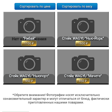
Сортировать по цене
Сортировать по весу
"РИБАЙ" ТОЛСТЫЙ КРАЙ,
СТЕЙК WAGYU "НЬЮ-ЙОРК" -
РЕКОМЕНДУЕМАЯ СТЕПЕНЬ
ТОНКИЙ КРАЙ, СТЕЙК ОВАЛЬНОЙ...
ПРОЖАРКИ... 100 ГР. 1100
100 ГР. 1600
"Рибай"
Стейк WAGYU "Нью-Йорк"
1100
1600
СТЕЙК WAGYU "НЬЮПОРТ" - ТРИ-
СТЕЙК WAGYU "МАЧЕТЕ" -
ТИП - ТРЕЙГОЛЬНАЯ МЫШЦА,...
ДИАФРАГМА ТОНКАЯ, КУСОК С...
100 ГР. 950
950
Стейк WAGYU "Ньюпорт"
Стейк WAGYU "Мачете"
950
950
*Обратите внимание! Фотографии носят исключительно
ознакомительный характер и могут отличаться от блюд, фактически
приготовленных нашими поварами.