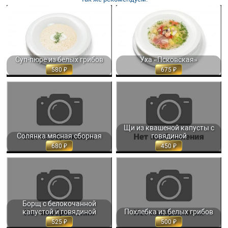
СУП-ПЮРЕ ИЗ БЕЛЫХ ГРИБОВ С
УХА «ПСКОВСКАЯ» 350 ГР. 675
ВЗБИТЫМИ СЛИВКАМИ 350 ГР. 580
Суп-пюре из белых грибов
Уха «Псковская»
580
675
СОЛЯНКА МЯСНАЯ СБОРНАЯ
ЩИ ИЗ КВАШЕНОЙ КАПУСТЫ С
350/50 МЛ. 680
ГОВЯДИНОЙ 350 МЛ. 450
Щи из квашеной капусты с
Солянка мясная сборная
говядиной
680
450
БОРЩ С БЕЛОКОЧАННОЙ
ПОХЛЕБКА ИЗ БЕЛЫХ ГРИБОВ 350
КАПУСТОЙ И ГОВЯДИНОЙ 350 МЛ.
МЛ. 500
525
Борщ с белокочанной
капустой и говядиной
Похлебка из белых грибов
525
500