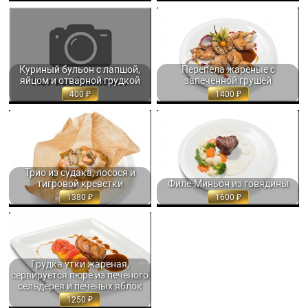
КУРИНЫЙ БУЛЬОН С ЛАПШОЙ,
ПЕРЕПЕЛА ЖАРЕНЫЕ С
ЯЙЦОМ И ОТВАРНОЙ ГРУДКОЙ
ЗАПЕЧЕННОЙ ГРУШЕЙ,
350 МЛ. 400
ПОДАЮТСЯ С КРАСНОЙ... 300 ГР.
1400
Куриный бульон с лапшой,
Перепела жареные с
яйцом и отварной грудкой
запеченной грушей
400
1400
ТРИО ИЗ СУДАКА, ЛОСОСЯ И
ФИЛЕ-МИНЬОН ИЗ ГОВЯДИНЫ,
ТИГРОВОЙ КРЕВЕТКИ,
СЕРВИРОВАННОЕ ПАРОВЫМИ
ЗАПЕЧЕННОЕ В... 300 ГР. 1380
ОВОЩАМИ И... 290 ГР. 1600
Трио из судака, лосося и
тигровой креветки
Филе-Миньон из говядины
1380
1600
ГРУДКА УТКИ ЖАРЕНАЯ,
СЕРВИРУЕТСЯ ПЮРЕ ИЗ
ПЕЧЕНОГО... 280 ГР. 1250
Грудка утки жареная,
сервируется пюре из печеного
сельдерея и печеных яблок
1250