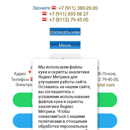
Звоните
:
+7 (911) 380-20-20
:
+7 (911) 893 08 27
:
+7 (8112) 79 45 05
Написать нам
Меню
Мы используем файлы
Ресторан Аристократъ
Контакты:
куки и скрипты аналитики
Адрес
:
ул. Верхне-Береговая, д.4
180006
Псков
,
Яндекс Метрики для
Телефон
:
+7 (911) 380-20-20
, Факс:
+7 8112 79-45-05
,
улучшения работы сайта.
Электронная почта ✉:
resto@oldestatehotel.com
Оставаясь на нашем сайте,
вы соглашаетесь с
условиями использования
файлов куки и скрипты
аналитики Яндекс
Метрики. Чтобы
ознакомиться с нашими
политиками в отношении
обработки персональных