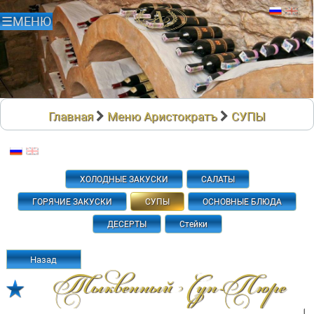
Главная
Меню Аристократъ
СУПЫ
ХОЛОДНЫЕ ЗАКУСКИ
САЛАТЫ
ГОРЯЧИЕ ЗАКУСКИ
СУПЫ
ОСНОВНЫЕ БЛЮДА
ДЕСЕРТЫ
Стейки
Назад
Тыквенный Суп-Пюре