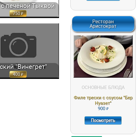
 с печёной Тыквой
750
Ресторан
Аристократ
Й "ВИНЕГРЕТ" ИЗ ОТВАРНЫХ
АПРАВЛЕННЫЙ МАСЛОМ 220 ГР.
400
ФИЛЕ ТРЕСКИ, ЗАПЕЧЕННОЕ С
СОУСОМ "БЕР НУАЗЕТ" И
СВЕЖИМ ТИМЬЯНОМ,
СЕРВИРОВАННОЕ
ПОШИРОВАННЫМ ЛУКОМ-
ПОРЕЕМ И СВЕЖЕЙ МОРКОВЬЮ
ский "Винегрет"
400
900
ПОСМОТРЕТЬ
ОСНОВНЫЕ БЛЮДА
Филе трески с соусом "Бер
Нуазет"
900
Посмотреть