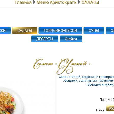
Главная
Меню Аристократъ
САЛАТЫ
СКИ
САЛАТЫ
ГОРЯЧИЕ ЗАКУСКИ
СУПЫ
О
ДЕСЕРТЫ
Стейки
Салат С Уткой
Салат с Уткой, жареной и глазиро
овощами, салатными листьями и
горчицей и кунж
Порция: 2
95
Цена: