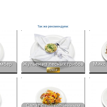
Так же рекомендуем:
ВИРУЕТСЯ
ЖУЛЬЕН ИЗ ЛЕСНЫХ ГРИБОВ С БЕЛЫМ
МИКС САЛ
ГР. 900
ВИНОМ, СЛИВКАМИ И СЫРОМ 150 ГР. 590
ВЕШЕНКАМИ,
амбер
Жульен из лесных грибов
Микс 
590
АТНЫМИ
САЛАТ С ПОДКОПЧЕННЫМ ЛОСОСЕМ,
САЛАТ С
.. 250 ГР.
СВЕЖИМИ ОВОЩАМИ И... 200 ГР. 950
КУРИНО
Салат с подкопченным