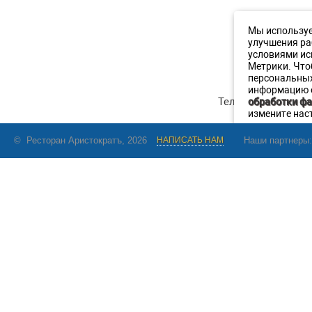
Мы используе
улучшения ра
условиями ис
Метрики. Что
персональны
информацию о
Телефон
:
+7 (911
обработки фа
измените нас
© Ресторан Аристократъ, 2026
НАПИСАТЬ НАМ
Наши партнеры: