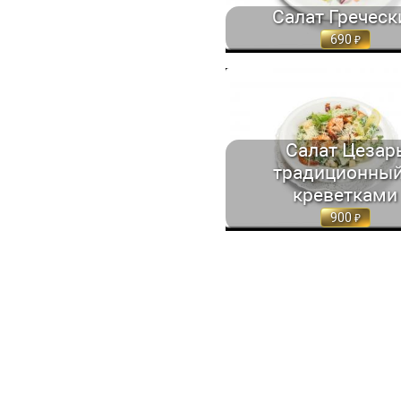
Салат Греческ
690
САЛАТ ЦЕЗАРЬ ТРАДИЦИОННЫЙ
ЛИСТЬЯ РОМЭЙН С... 160/60 
Салат Цезар
традиционный
креветками
900