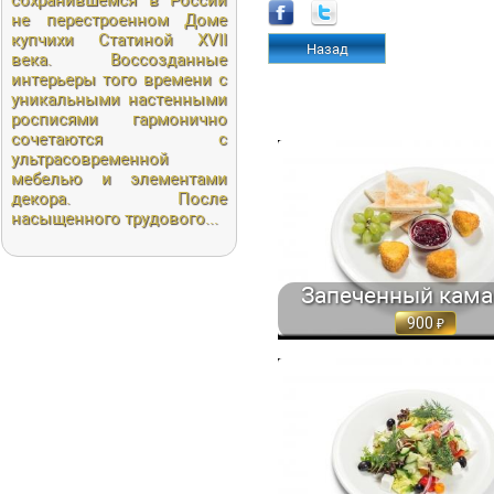
сохранившемся в России
не перестроенном Доме
купчихи Статиной XVII
Назад
века. Воссозданные
интерьеры того времени с
уникальными настенными
росписями гармонично
сочетаются с
ультрасовременной
ЗАПЕЧЕННЫЙ КАМАМБЕР, СЕР
мебелью и элементами
СВЕЖИМ ВИНОГРАДОМ,... 300 
декора. После
насыщенного трудового...
Запеченный кам
900
САЛАТ ГРЕЧЕСКИЙ С САЛ
ЛИСТЬЯМИ, СВЕЖИМИ ОВОЩАМИ,.
690