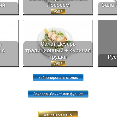
ий
Лососем
Салат
950
. САЛАТНЫЕ
САЛАТ ЦЕЗАРЬ ТРАДИЦИОННЫЙ. САЛАТНЫЕ
РУССКИ
ГР. 900
ЛИСТЬЯ РОМЭЙН С... 150/50 ГР. 790
ОВОЩЕЙ, З
ь
Салат Цезарь
 с
традиционный + Куриная
грудка
Рус
790
Забронировать столик
Заказать банкет или фуршет
Банкетное меню