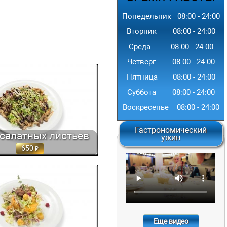
Понедельник
08:00
-
24
:00
Вторник
08:00
-
24
:00
Среда
08:00
-
24
:00
Четверг
08:00
-
24
:00
Пятница
08:00
-
24
:00
АТНЫХ ЛИСТЬЕВ С ЖАРЕНЫМИ
 ЗАПРАВЛЕННЫЕ... 200 ГР. 650
Суббота
08:00
-
24
:00
Воскресенье
08:00
-
24
:00
Гастрономический
салатных листьев
ужин
650
 ПЕЧЁНОЙ ТЫКВОЙ И ЖАРЕНОЙ
Й ПЕЧЕНЬЮ,... 250 ГР. 750
Еще видео