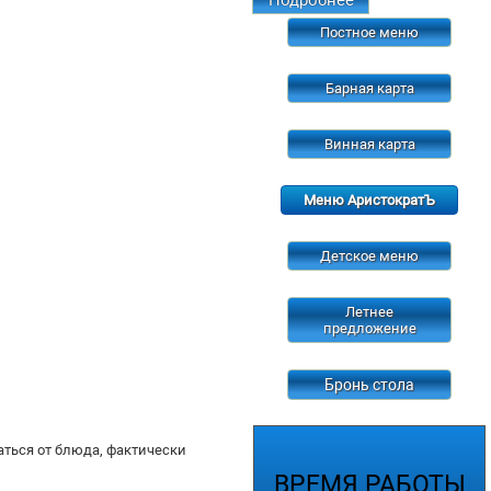
Постное меню
Барная карта
Винная карта
Меню АристократЪ
Детское меню
Летнее
предложение
Бронь стола
ться от блюда, фактически
ВРЕМЯ
РАБОТЫ