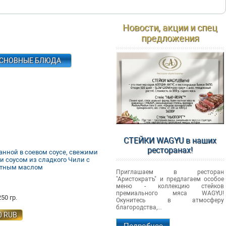
Новости, акции и спец
предложения
СНОВНЫЕ БЛЮДА
СТЕЙКИ WAGYU в наших
ресторанах!
ванной в соевом соусе, свежими
 соусом из сладкого Чили с
утным маслом
Приглашаем в ресторан
"Аристократъ" и предлагаем особое
меню - коллекцию стейков
премиального мяса WAGYU!
50 гр.
Окунитесь в атмосферу
благородства,...
0
RUB
Подробнее