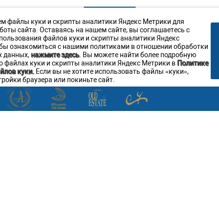
Меню
м файлы куки и скрипты аналитики Яндекс Метрики для
боты сайта. Оставаясь на нашем сайте, вы соглашаетесь с
пользования файлов куки и скрипты аналитики Яндекс
бы ознакомиться с нашими политиками в отношении обработки
Ресторан Аристократъ
Контакты:
х данных,
нажмите здесь
. Вы можете найти более подробную
Адрес
:
ул. Верхне-Береговая, д.4
180006
Псков
,
 файлах куки и скрипты аналитики Яндекс Метрики в
Политике
) 380-20-20
, Факс:
+7 8112 79-45-05
, Электронная почта ✉:
resto
йлов куки.
Если вы не хотите использовать файлы «куки»,
тройки браузера или покиньте сайт.
Мы в социальных сетях