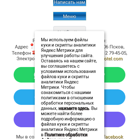
Написать нам
Меню
Мы используем файлы
Ресторан Аристократъ
Контакты:
куки и скрипты аналитики
Адрес
:
ул. Верхне-Береговая, д.4
180006
Псков
,
Яндекс Метрики для
Телефон
:
+7 (911) 380-20-20
, Факс:
+7 8112 79-45-05
,
улучшения работы сайта.
Электронная почта ✉:
resto@oldestatehotel.com
Оставаясь на нашем сайте,
вы соглашаетесь с
условиями использования
файлов куки и скрипты
аналитики Яндекс
Метрики. Чтобы
ознакомиться с нашими
политиками в отношении
обработки персональных
данных,
нажмите здесь
. Вы
можете найти более
подробную информацию о
файлах куки и скрипты
аналитики Яндекс Метрики
в
Политике обработки
Мы в социальных сетях