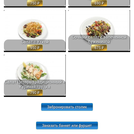
750
690
САЛАТ С УТКОЙ, ЖАРЕНОЙ И
СОЧНЫЙ САЛАТ С ЗАПЕЧЕННОЙ
ГЛАЗИРОВАННОЙ В СОЕВОМ
БУЖЕНИНОЙ, ОГУРЦАМИ,
СОУСЕ,... 250 ГР. 950
ТОМАТАМИ И... 200 ГР. 675
Сочный салат с запеченной
Салат с Уткой
бужениной
950
675
САЛАТ ЦЕЗАРЬ ТРАДИЦИОННЫЙ.
САЛАТНЫЕ ЛИСТЬЯ РОМЭЙН С...
150/50 ГР. 790
Салат Цезарь традиционный +
Куриная грудка
790
Забронировать столик
Заказать банкет или фуршет