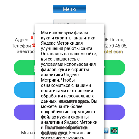
Меню
Мы используем файлы
Ресторан Аристократъ
Контакты:
куки и скрипты аналитики
Адрес
:
ул. Верхне-Береговая, д.4
180006
Псков
,
Яндекс Метрики для
Телефон
:
+7 (911) 380-20-20
, Факс:
+7 8112 79-45-05
,
улучшения работы сайта.
Электронная почта ✉:
resto@oldestatehotel.com
Оставаясь на нашем сайте,
вы соглашаетесь с
условиями использования
файлов куки и скрипты
аналитики Яндекс
Метрики. Чтобы
ознакомиться с нашими
политиками в отношении
обработки персональных
данных,
нажмите здесь
. Вы
можете найти более
подробную информацию о
файлах куки и скрипты
аналитики Яндекс Метрики
в
Политике обработки
Мы в социальных сетях
файлов куки.
Если вы не
хотите использовать