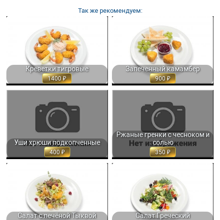
Так же рекомендуем:
КРЕВЕТКИ ТИГРОВЫЕ В
ЗАПЕЧЕННЫЙ КАМАМБЕР,
ХРУСТЯЩЕМ ПАНЦИРЕ С
СЕРВИРУЕТСЯ СВЕЖИМ
СОУСОМ... 250/70 ГР. 1400
ВИНОГРАДОМ,... 300 ГР. 900
Креветки тигровые
Запеченный камамбер
1400
900
УШИ ХРЮШИ ПОДКОПЧЕННЫЕ, С
РЖАНЫЕ ГРЕНКИ С ЧЕСНОКОМ И
РЖАНЫМИ ГРЕНКАМИ И СОУСОМ
СОЛЬЮ, ПОДАЮТСЯ С ОСТРЫМ...
ИЗ... 120/120 ГР. 400
240 ГР. 350
Ржаные гренки с чесноком и
Уши хрюши подкопченные
солью
400
350
САЛАТ С ПЕЧЁНОЙ ТЫКВОЙ И
САЛАТ ГРЕЧЕСКИЙ С САЛАТНЫМИ
ЖАРЕНОЙ КУРИНОЙ ПЕЧЕНЬЮ,...
ЛИСТЬЯМИ, СВЕЖИМИ
250 ГР. 750
ОВОЩАМИ,... 250 ГР. 690
Салат с печёной Тыквой
Салат Греческий