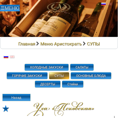
Главная
Меню Аристократъ
СУПЫ
ХОЛОДНЫЕ ЗАКУСКИ
САЛАТЫ
ГОРЯЧИЕ ЗАКУСКИ
СУПЫ
ОСНОВНЫЕ БЛЮДА
ДЕСЕРТЫ
Стейки
Назад
Уха «псковская»