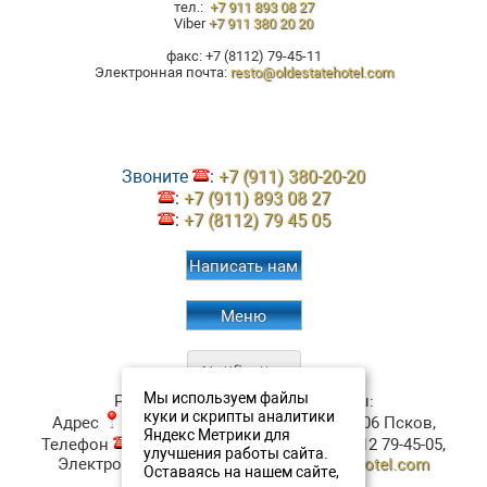
тел.:
+7 911 893 08 27
Viber
+7 911 380 20 20
факс: +7 (8112) 79-45-11
Электронная почта:
resto@oldestatehotel.com
Звоните
:
+7 (911) 380-20-20
:
+7 (911) 893 08 27
:
+7 (8112) 79 45 05
Написать нам
Меню
Мы используем файлы
Ресторан Аристократъ
Контакты:
куки и скрипты аналитики
Адрес
:
ул. Верхне-Береговая, д.4
180006
Псков
,
Яндекс Метрики для
Телефон
:
+7 (911) 380-20-20
, Факс:
+7 8112 79-45-05
,
улучшения работы сайта.
Электронная почта ✉:
resto@oldestatehotel.com
Оставаясь на нашем сайте,