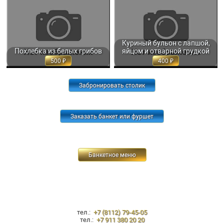
ПОХЛЕБКА ИЗ БЕЛЫХ ГРИБОВ 350
КУРИНЫЙ БУЛЬОН С ЛАПШОЙ,
МЛ. 500
ЯЙЦОМ И ОТВАРНОЙ ГРУДКОЙ
350 МЛ. 400
Куриный бульон с лапшой,
Похлебка из белых грибов
яйцом и отварной грудкой
500
400
Забронировать столик
Заказать банкет или фуршет
Банкетное меню
тел.:
+7 (8112) 79-45-05
тел.:
+7 911 380 20 20