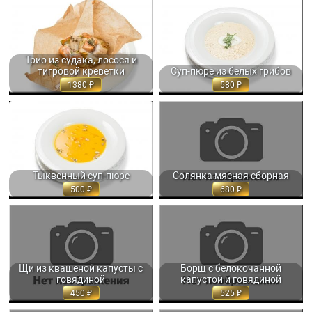
ТРИО ИЗ СУДАКА, ЛОСОСЯ И
СУП-ПЮРЕ ИЗ БЕЛЫХ ГРИБОВ С
ТИГРОВОЙ КРЕВЕТКИ,
ВЗБИТЫМИ СЛИВКАМИ 350 ГР. 580
ЗАПЕЧЕННОЕ В... 300 ГР. 1380
Трио из судака, лосося и
тигровой креветки
Суп-пюре из белых грибов
1380
580
ТЫКВЕННЫЙ СУП-ПЮРЕ С
СОЛЯНКА МЯСНАЯ СБОРНАЯ
ЖАРЕНЫМИ ТЫКВЕННЫМИ
350/50 МЛ. 680
СЕМЕЧКАМИ И... 330 ГР. 500
Тыквенный суп-пюре
Солянка мясная сборная
500
680
ЩИ ИЗ КВАШЕНОЙ КАПУСТЫ С
БОРЩ С БЕЛОКОЧАННОЙ
ГОВЯДИНОЙ 350 МЛ. 450
КАПУСТОЙ И ГОВЯДИНОЙ 350 МЛ.
525
Щи из квашеной капусты с
Борщ с белокочанной
говядиной
капустой и говядиной
450
525