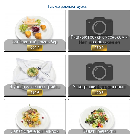
Так же рекомендуем:
ЗАПЕЧЕННЫЙ КАМАМБЕР,
РЖАНЫЕ ГРЕНКИ С ЧЕСНОКОМ И
СЕРВИРУЕТСЯ СВЕЖИМ
СОЛЬЮ, ПОДАЮТСЯ С ОСТРЫМ...
ВИНОГРАДОМ,... 300 ГР. 900
240 ГР. 350
Ржаные гренки с чесноком и
Запеченный камамбер
солью
900
350
ЖУЛЬЕН ИЗ ЛЕСНЫХ ГРИБОВ С
УШИ ХРЮШИ ПОДКОПЧЕННЫЕ, С
БЕЛЫМ ВИНОМ, СЛИВКАМИ И
РЖАНЫМИ ГРЕНКАМИ И СОУСОМ
СЫРОМ 150 ГР. 590
ИЗ... 120/120 ГР. 400
Жульен из лесных грибов
Уши хрюши подкопченные
590
400
САЛАТ С ПЕЧЁНОЙ ТЫКВОЙ И
САЛАТ ГРЕЧЕСКИЙ С САЛАТНЫМИ
ЖАРЕНОЙ КУРИНОЙ ПЕЧЕНЬЮ,...
ЛИСТЬЯМИ, СВЕЖИМИ
250 ГР. 750
ОВОЩАМИ,... 250 ГР. 690
Салат с печёной Тыквой
Салат Греческий