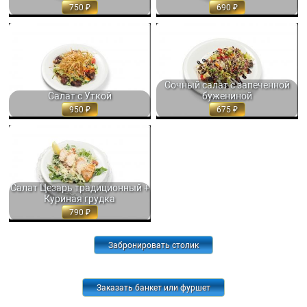
750
690
САЛАТ С УТКОЙ, ЖАРЕНОЙ И
СОЧНЫЙ САЛАТ С ЗАПЕЧЕННОЙ
ГЛАЗИРОВАННОЙ В СОЕВОМ
БУЖЕНИНОЙ, ОГУРЦАМИ,
СОУСЕ,... 250 ГР. 950
ТОМАТАМИ И... 200 ГР. 675
Сочный салат с запеченной
Салат с Уткой
бужениной
950
675
САЛАТ ЦЕЗАРЬ ТРАДИЦИОННЫЙ.
САЛАТНЫЕ ЛИСТЬЯ РОМЭЙН С...
150/50 ГР. 790
Салат Цезарь традиционный +
Куриная грудка
790
Забронировать столик
Заказать банкет или фуршет