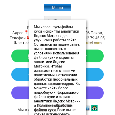
Меню
Мы используем файлы
Ресторан Аристократъ
Контакты:
куки и скрипты аналитики
Адрес
:
ул. Верхне-Береговая, д.4
180006
Псков
,
Яндекс Метрики для
Телефон
:
+7 (911) 380-20-20
, Факс:
+7 8112 79-45-05
,
улучшения работы сайта.
Электронная почта ✉:
resto@oldestatehotel.com
Оставаясь на нашем сайте,
вы соглашаетесь с
условиями использования
файлов куки и скрипты
аналитики Яндекс
Метрики. Чтобы
ознакомиться с нашими
политиками в отношении
обработки персональных
данных,
нажмите здесь
. Вы
можете найти более
подробную информацию о
файлах куки и скрипты
аналитики Яндекс Метрики
в
Политике обработки
Мы в социальных сетях
файлов куки.
Если вы не
хотите использовать