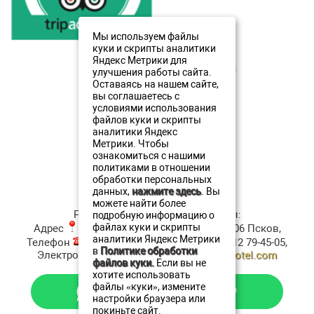
Мы используем файлы
куки и скрипты аналитики
Яндекс Метрики для
Звоните
:
+7 (911) 380-20-20
улучшения работы сайта.
:
+7 (911) 893 08 27
Оставаясь на нашем сайте,
вы соглашаетесь с
:
+7 (8112) 79 45 05
условиями использования
файлов куки и скрипты
Написать нам
аналитики Яндекс
Метрики. Чтобы
ознакомиться с нашими
Меню
политиками в отношении
обработки персональных
данных,
нажмите здесь
. Вы
можете найти более
Ресторан Аристократъ
Контакты:
подробную информацию о
файлах куки и скрипты
Адрес
:
ул. Верхне-Береговая, д.4
180006
Псков
,
аналитики Яндекс Метрики
Телефон
:
+7 (911) 380-20-20
, Факс:
+7 8112 79-45-05
,
в
Политике обработки
Электронная почта ✉:
resto@oldestatehotel.com
файлов куки.
Если вы не
хотите использовать
файлы «куки», измените
настройки браузера или
покиньте сайт.