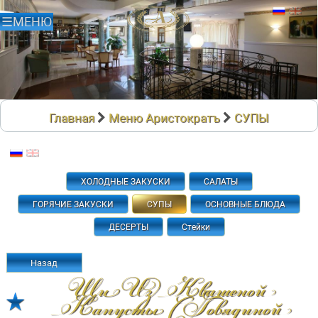
Главная
Меню Аристократъ
СУПЫ
ХОЛОДНЫЕ ЗАКУСКИ
САЛАТЫ
ГОРЯЧИЕ ЗАКУСКИ
СУПЫ
ОСНОВНЫЕ БЛЮДА
ДЕСЕРТЫ
Стейки
Назад
Щи Из Квашеной
Капусты С Говядиной