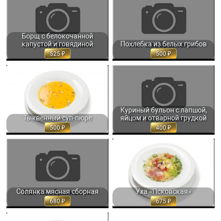
БОРЩ С БЕЛОКОЧАННОЙ
ПОХЛЕБКА ИЗ БЕЛЫХ ГРИБОВ 350
КАПУСТОЙ И ГОВЯДИНОЙ 350 МЛ.
МЛ. 500
525
Борщ с белокочанной
капустой и говядиной
Похлебка из белых грибов
525
500
ТЫКВЕННЫЙ СУП-ПЮРЕ С
КУРИНЫЙ БУЛЬОН С ЛАПШОЙ,
ЖАРЕНЫМИ ТЫКВЕННЫМИ
ЯЙЦОМ И ОТВАРНОЙ ГРУДКОЙ
СЕМЕЧКАМИ И... 330 ГР. 500
350 МЛ. 400
Куриный бульон с лапшой,
Тыквенный суп-пюре
яйцом и отварной грудкой
500
400
СОЛЯНКА МЯСНАЯ СБОРНАЯ
УХА «ПСКОВСКАЯ» 350 ГР. 675
350/50 МЛ. 680
Солянка мясная сборная
Уха «Псковская»
680
675