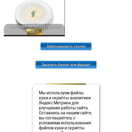
СУП-ПЮРЕ ИЗ БЕЛЫХ ГРИБОВ С
ВЗБИТЫМИ СЛИВКАМИ 350 ГР. 580
Суп-пюре из белых грибов
580
Забронировать столик
Заказать банкет или фуршет
Банкетное меню
Мы используем файлы
куки и скрипты аналитики
Яндекс Метрики для
улучшения работы сайта.
Оставаясь на нашем сайте,
вы соглашаетесь с
тел.:
+7 (8112) 79-45-05
условиями использования
тел.:
+7 911 380 20 20
файлов куки и скрипты
тел.:
+7 911 893 08 27