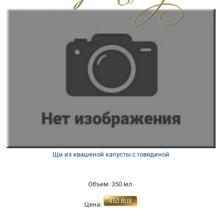
Щи из квашеной капусты с говядиной
Объем: 350 мл.
450
RUB
Цена: