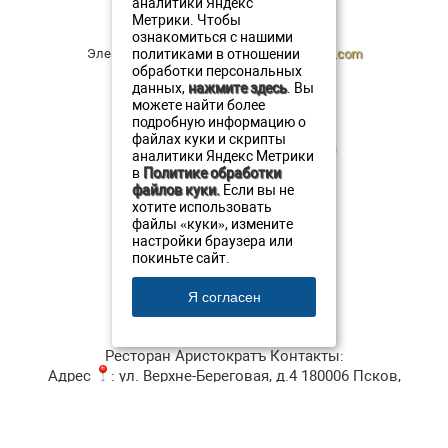
аналитики Яндекс
Viber
+7 911 380 20 20
Метрики. Чтобы
ознакомиться с нашими
факс: +7 (8112) 79-45-11
Электронная почта:
resto@oldestatehotel.com
политиками в отношении
обработки персональных
данных,
нажмите здесь
. Вы
можете найти более
подробную информацию о
файлах куки и скрипты
Звоните
:
+7 (911) 380-20-20
аналитики Яндекс Метрики
:
+7 (911) 893 08 27
в
Политике обработки
:
+7 (8112) 79 45 05
файлов куки.
Если вы не
хотите использовать
файлы «куки», измените
Написать нам
настройки браузера или
покиньте сайт.
Меню
Я согласен
Ресторан Аристократъ
Контакты:
Адрес
:
ул. Верхне-Береговая, д.4
180006
Псков
,
Телефон
:
+7 (911) 380-20-20
, Факс:
+7 8112 79-45-05
,
Электронная почта ✉:
resto@oldestatehotel.com