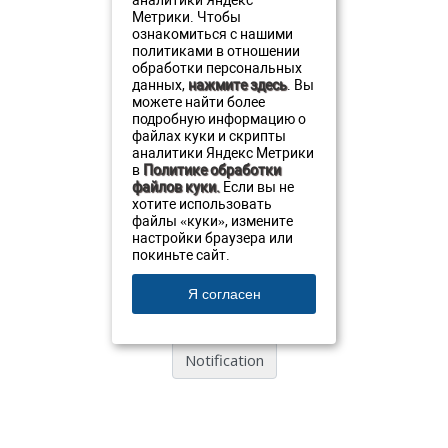
аналитики Яндекс
Order a banquet or buffet
Метрики. Чтобы
ознакомиться с нашими
политиками в отношении
обработки персональных
данных,
нажмите здесь
. Вы
Banquet menu
можете найти более
подробную информацию о
файлах куки и скрипты
аналитики Яндекс Метрики
в
Политике обработки
Tel. ☎
+7 (911) 380-20-20
файлов куки.
Если вы не
+7 (911) 893 08 27
хотите использовать
+7 (8112) 79 45 05
файлы «куки», измените
настройки браузера или
покиньте сайт.
Написать нам
Я согласен
Меню
Restaurant Aristokrat
Contacts:
Address
:
ul. Verhnee-Beregovaya, 4
180006
Pskov
,
Phone
:
+7 (911) 380-20-20
, Fax:
+7 8112 79-45-05
, Email ✉:
resto@oldestatehotel.com