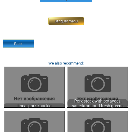
Banquet menu
Back
We also recommend:
LOCAL PORK KNUCKLE WITH
PORK STEAK WITH POTAYOES,
SAUERKRAUT STREW 550/300 GR.
SAUERKRAUT AND FRESH GREENS
1350
350/50 GR.
800
Pork steak with potayoes,
Local pork knuckle
sauerkraut and fresh greens
BEEF STROGANOFF WITH MASHED
PIKE CUTLET WITH CREAM SAUCE
POTATOES 350 GR.
250 GR.
1200
790