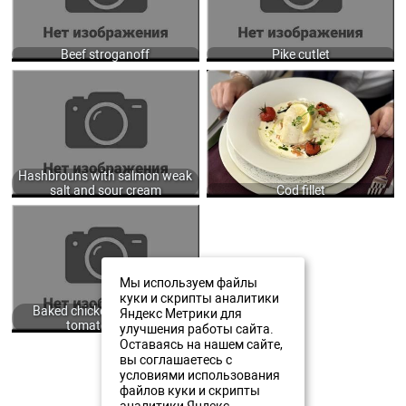
Beef stroganoff
Pike cutlet
HASHBROUNS WITH SALMON WEAK
COD FILLET BAKED WITH BER
SALT AND SOUR CREAM 210/40/50
NOISETTE SAUCE AND FRESH
GR.
THYME, SERVED WITH POACHED
780
LEEKS AND FRESH CARROTS
100/150 GR.
900
Hashbrouns with salmon weak
salt and sour cream
Cod fillet
BAKED CHICKEN THIGHS WITH
TOMATO SAUCE 150/50/30 GR.
690
Мы используем файлы
куки и скрипты аналитики
Baked chicken thighs with
Яндекс Метрики для
tomato sauce
улучшения работы сайта.
Оставаясь на нашем сайте,
вы соглашаетесь с
Reserve a table
условиями использования
файлов куки и скрипты