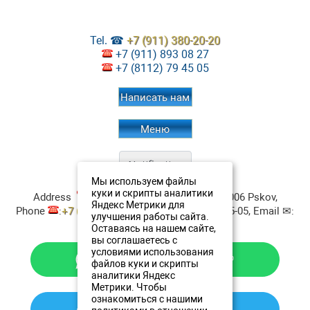
Tel. ☎
+7 (911) 380-20-20
+7 (911) 893 08 27
+7 (8112) 79 45 05
Написать нам
Меню
Мы используем файлы
Restaurant Aristokrat
Contacts:
куки и скрипты аналитики
Address
:
ul. Verhnee-Beregovaya, 4
180006
Pskov
,
Яндекс Метрики для
Phone
:
+7 (911) 380-20-20
, Fax:
+7 8112 79-45-05
, Email ✉:
улучшения работы сайта.
resto@oldestatehotel.com
Оставаясь на нашем сайте,
вы соглашаетесь с
условиями использования
файлов куки и скрипты
аналитики Яндекс
Метрики. Чтобы
ознакомиться с нашими