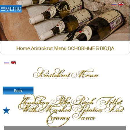
Home
Aristokrat Menu
ОСНОВНЫЕ БЛЮДА
Aristokrat Menu
Back
Chudskoy Pike Perch Fillet
With Mashed Potatoes And
Creamy Sauce