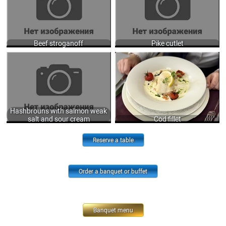
1200
790
Beef stroganoff
Pike cutlet
HASHBROUNS WITH SALMON WEAK
COD FILLET BAKED WITH BER
SALT AND SOUR CREAM 210/40/50
NOISETTE SAUCE AND FRESH
GR.
THYME, SERVED WITH POACHED
780
LEEKS AND FRESH CARROTS
100/150 GR.
900
Hashbrouns with salmon weak
salt and sour cream
Cod fillet
Reserve a table
Order a banquet or buffet
Banquet menu