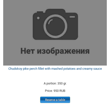
Chudskoy pike perch fillet with mashed potatoes and creamy sauce
A portion: 350 gr.
Price:
950
RUB
Reserve a table