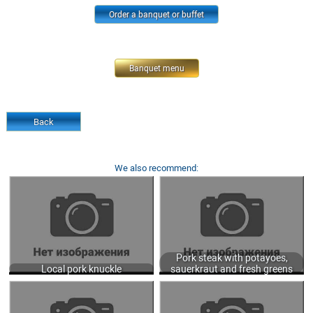
Order a banquet or buffet
Banquet menu
Back
We also recommend:
LOCAL PORK KNUCKLE WITH
PORK STEAK WITH POTAYOES,
SAUERKRAUT STREW 550/300 GR.
SAUERKRAUT AND FRESH GREENS
1350
350/50 GR.
800
Pork steak with potayoes,
Local pork knuckle
sauerkraut and fresh greens
BEEF STROGANOFF WITH MASHED
PIKE CUTLET WITH CREAM SAUCE
POTATOES 350 GR.
250 GR.